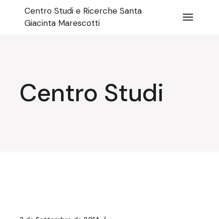
Salta
Centro Studi e Ricerche Santa
e
vai
Giacinta Marescotti
al
contenuto
Centro Studi