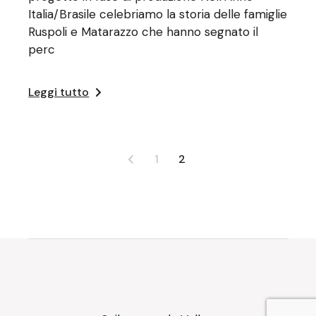
Italia/Brasile celebriamo la storia delle famiglie
Ruspoli e Matarazzo che hanno segnato il
perc
Leggi tutto
Paginazione
1
2
degli
articoli