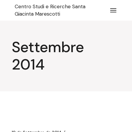
Salta
Centro Studi e Ricerche Santa
e
vai
Giacinta Marescotti
al
contenuto
Settembre
2014