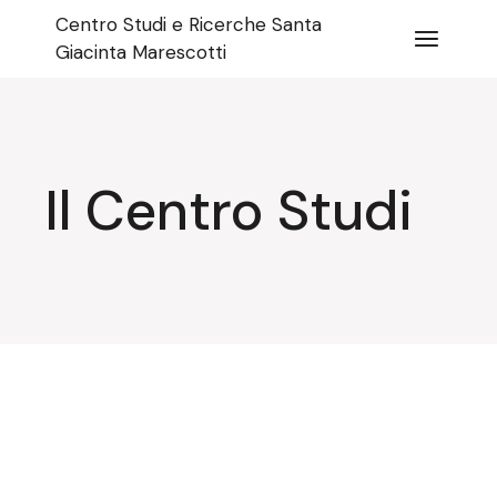
Salta
Centro Studi e Ricerche Santa
e
vai
Giacinta Marescotti
al
contenuto
Il Centro Studi