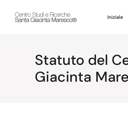
Salta
e
vai
al
Iniziale
contenuto
Statuto del C
Giacinta Mare