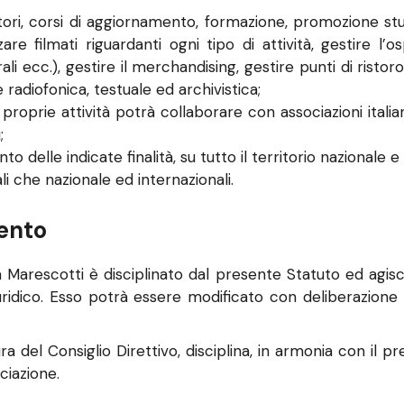
tori, corsi di aggiornamento, formazione, promozione stud
re filmati riguardanti ogni tipo di attività, gestire l’o
li ecc.), gestire il merchandising, gestire punti di ristoro
radiofonica, testuale ed archivistica;
proprie attività potrà collaborare con associazioni italia
;
o delle indicate finalità, su tutto il territorio nazionale
li che nazionale ed internazionali.
mento
Marescotti è disciplinato dal presente Statuto ed agisce n
iuridico. Esso potrà essere modificato con deliberazio
del Consiglio Direttivo, disciplina, in armonia con il pres
ociazione.