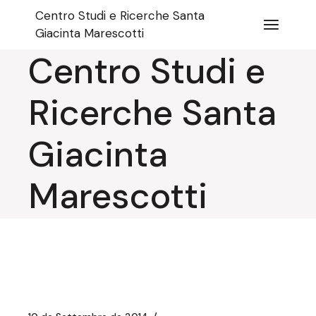
Salta
Centro Studi e Ricerche Santa
e
vai
Giacinta Marescotti
al
contenuto
Centro Studi e
Ricerche Santa
Giacinta
Marescotti