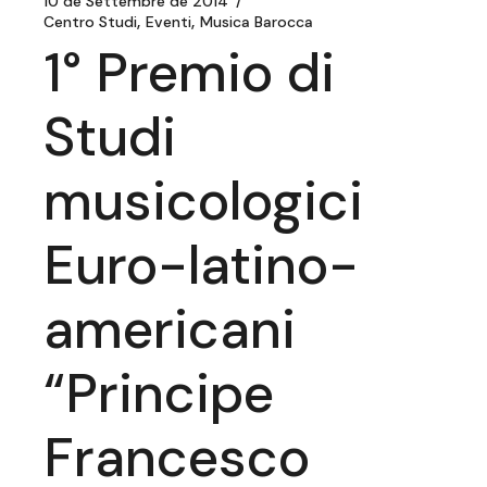
10 de Settembre de 2014
Centro Studi
Eventi
Musica Barocca
1° Premio di
Studi
musicologici
Euro-latino-
americani
“Principe
Francesco