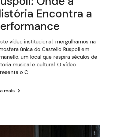
uspoli: Onde a
istória Encontra a
erformance
ste vídeo institucional, mergulhamos na
mosfera única do Castello Ruspoli em
gnanello, um local que respira séculos de
stória musical e cultural. O vídeo
resenta o C
ia mais