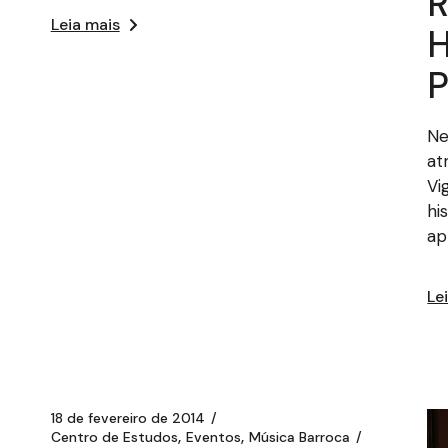
R
Leia mais
H
P
Ne
at
Vi
hi
ap
Le
18 de fevereiro de 2014
Centro de Estudos
Eventos
Música Barroca