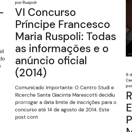
por
Ruspoli
-
VI Concurso
Príncipe Francesco
Maria Ruspoli: Todas
as informações e o
il
anúncio oficial
do
5
(2014)
9 
Ce
po
Comunicado Importante: O Centro Studi e
R
Ricerche Santa Giacinta Marescotti decidiu
prorrogar a data limite de inscrições para o
E
concurso até 14 de agosto de 2014. Este
P
post cont
M