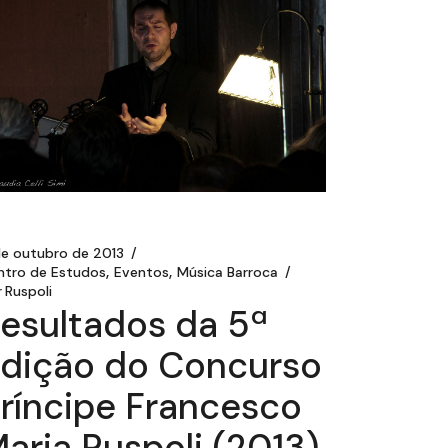
de outubro de 2013
ntro de Estudos
Eventos
Música Barroca
r
Ruspoli
esultados da 5ª
dição do Concurso
ríncipe Francesco
aria Ruspoli (2013)