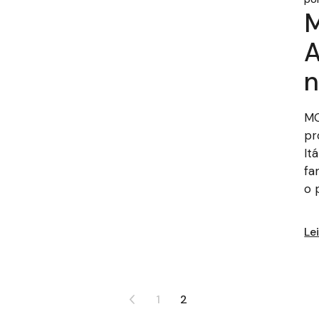
M
A
n
MO
pr
It
fa
o 
Le
1
2