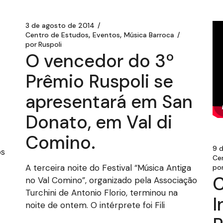
3 de agosto de 2014
Centro de Estudos
Eventos
Música Barroca
por
Ruspoli
O vencedor do 3º
Prêmio Ruspoli se
apresentará em San
Donato, em Val di
Comino.
9 d
os
Ce
A terceira noite do Festival “Música Antiga
po
C
no Val Comino”, organizado pela Associação
Turchini de Antonio Florio, terminou na
I
noite de ontem. O intérprete foi Fili