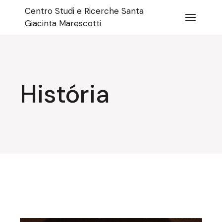
Pular
Centro Studi e Ricerche Santa
para
o
Giacinta Marescotti
conteúdo
História