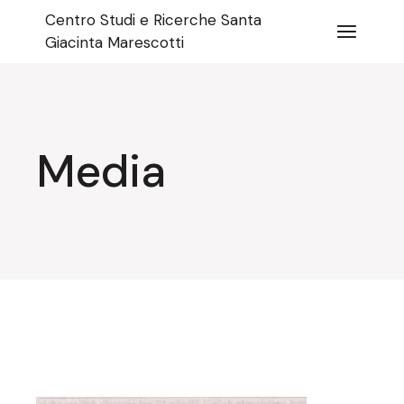
Salta
Centro Studi e Ricerche Santa
e
vai
Giacinta Marescotti
al
contenuto
Media