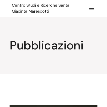
Salta
Centro Studi e Ricerche Santa
e
vai
Giacinta Marescotti
al
contenuto
Pubblicazioni