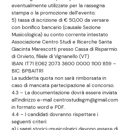
eventualmente utilizzate per la rassegna
stampa o la promozione dell’evento;
5) tassa di iscrizione di € 50,00 da versare
con bonifico bancario (causale Sezione
Musicologica) su conto corrente intestato
Associazione Centro Studi e Ricerche Santa
Giacinta Marescotti presso Cassa di Risparmio
di Orvieto, filiale di Vignanello (VT)
IBAN: IT71 E062 2073 3600 0000 1100 859 –
BIC: BPBAITR1
La suddetta quota non sarà rimborsata in
caso di mancata partecipazione al concorso.
4.3 – La documentazione dovrà essere inviata
all’indirizzo e-mail centrostudisgm@gmail.com
in formato word e PDF.
4.4 – I candidati dovranno rispettare i
seguenti criteri:
a) i saggi storici-musicologici devono essere di