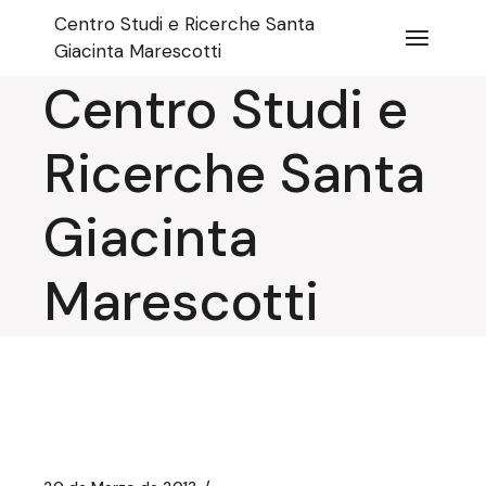
Salta
Centro Studi e Ricerche Santa
e
vai
Giacinta Marescotti
al
contenuto
Centro Studi e
Ricerche Santa
Giacinta
Marescotti