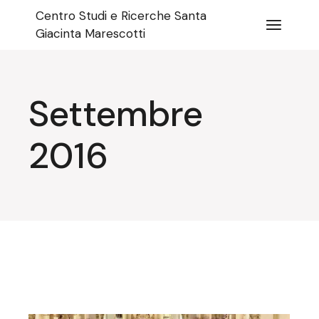
Salta
Centro Studi e Ricerche Santa
e
vai
Giacinta Marescotti
al
contenuto
Settembre
2016