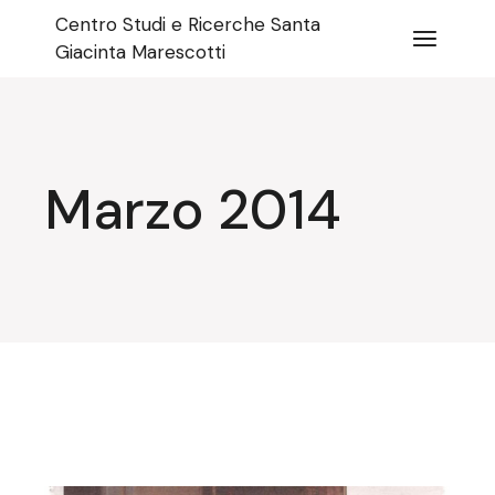
Salta
Centro Studi e Ricerche Santa
e
vai
Giacinta Marescotti
al
contenuto
Marzo 2014